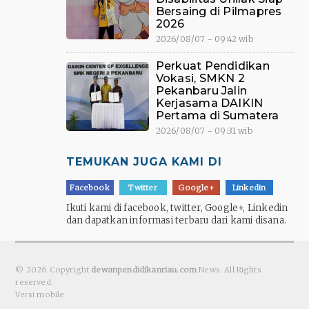
Bersaing di Pilmapres
2026
2026/08/07 - 09:42 wib
Perkuat Pendidikan
Vokasi, SMKN 2
Pekanbaru Jalin
Kerjasama DAIKIN
Pertama di Sumatera
2026/08/07 - 09:31 wib
TEMUKAN JUGA KAMI DI
Facebook
Twitter
Google+
Linkedin
Ikuti kami di facebook, twitter, Google+, Linkedin
dan dapatkan informasi terbaru dari kami disana.
© 2026 Copyright
dewanpendidikanriau.com
News. All Rights
reserved.
Versi mobile