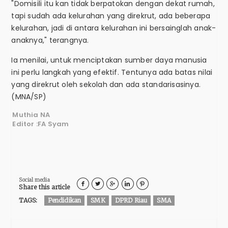
"Domisili itu kan tidak berpatokan dengan dekat rumah,
tapi sudah ada kelurahan yang direkrut, ada beberapa
kelurahan, jadi di antara kelurahan ini bersainglah anak-
anaknya," terangnya.
Ia menilai, untuk menciptakan sumber daya manusia
ini perlu langkah yang efektif. Tentunya ada batas nilai
yang direkrut oleh sekolah dan ada standarisasinya.
(MNA/SP)
Muthia NA
Editor :FA Syam
Social media





Share this article
TAGS:
Pendidikan
SMK
DPRD Riau
SMA