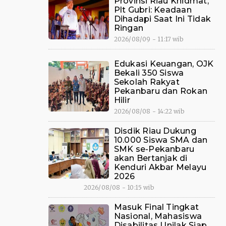
Provinsi Riau Khidmat,
Plt Gubri: Keadaan
Dihadapi Saat Ini Tidak
Ringan
2026/08/09 - 11:17 wib
Edukasi Keuangan, OJK
Bekali 350 Siswa
Sekolah Rakyat
Pekanbaru dan Rokan
Hilir
2026/08/08 - 14:22 wib
Disdik Riau Dukung
10.000 Siswa SMA dan
SMK se-Pekanbaru
akan Bertanjak di
Kenduri Akbar Melayu
2026
2026/08/08 - 10:15 wib
Masuk Final Tingkat
Nasional, Mahasiswa
Disabilitas Unilak Siap