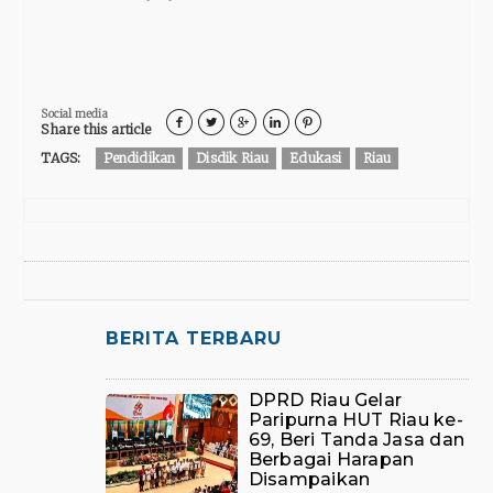
Social media





Share this article
TAGS:
Pendidikan
Disdik Riau
Edukasi
Riau
BERITA TERBARU
DPRD Riau Gelar
Paripurna HUT Riau ke-
69, Beri Tanda Jasa dan
Berbagai Harapan
Disampaikan