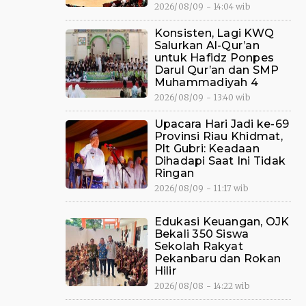
2026/08/09 - 14:04 wib
Konsisten, Lagi KWQ
Salurkan Al-Qur’an
untuk Hafidz Ponpes
Darul Qur’an dan SMP
Muhammadiyah 4
2026/08/09 - 13:40 wib
Upacara Hari Jadi ke-69
Provinsi Riau Khidmat,
Plt Gubri: Keadaan
Dihadapi Saat Ini Tidak
Ringan
2026/08/09 - 11:17 wib
Edukasi Keuangan, OJK
Bekali 350 Siswa
Sekolah Rakyat
Pekanbaru dan Rokan
Hilir
2026/08/08 - 14:22 wib