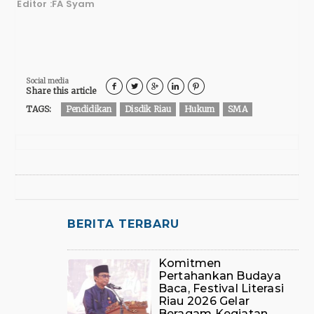
Editor :FA Syam
Social media





Share this article
TAGS:
Pendidikan
Disdik Riau
Hukum
SMA
BERITA TERBARU
Komitmen
Pertahankan Budaya
Baca, Festival Literasi
Riau 2026 Gelar
Beragam Kegiatan