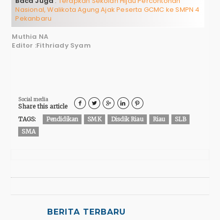
Baca Juga
:
Terapkan Sekolah Hijau Percontohan
Nasional, Walikota Agung Ajak Peserta GCMC ke SMPN 4
Pekanbaru
Muthia NA
Editor :Fithriady Syam
Social media





Share this article
TAGS:
Pendidikan
SMK
Disdik Riau
Riau
SLB
SMA
BERITA TERBARU