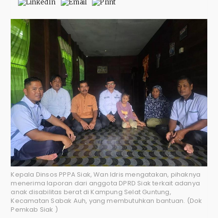
Kepala Dinsos PPPA Siak, Wan Idris mengatakan, pihaknya
menerima laporan dari anggota DPRD Siak terkait adanya
anak disabilitas berat di Kampung Selat Guntung,
Kecamatan Sabak Auh, yang membutuhkan bantuan. (Dok
Pemkab Siak )